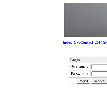
Index
|
CV/Contact
|
2014
Login
Username：
Password：