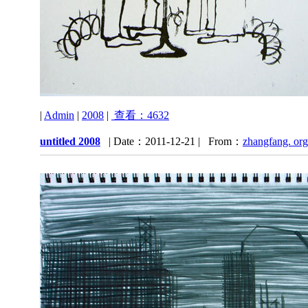
|
Admin
|
2008
|
查看：4632
untitled 2008
| Date：2011-12-21 | From：
zhangfang. org