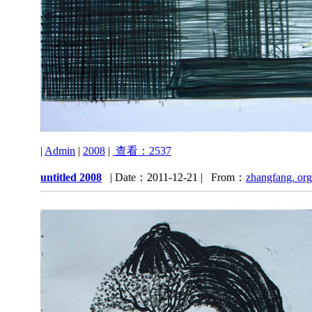
|
Admin
|
2008
|
查看：2537
untitled 2008
| Date：2011-12-21 | From：
zhangfang. org