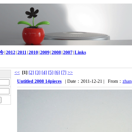
至今
|
2012
|
2011
|
2010
|
2009
|
2008
|
2007
|
Links
<<
[1]
[2]
[3]
[4]
[5]
[6]
[7]
>>
Untitled 2008 14pieces
| Date：2011-12-21 | From：
zhan